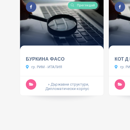
Прегледай
БУРКИНА ФАСО
КОТ Д
гр. РИМ - ИТАЛИЯ
гр. Р
» Държавни структури,
Дипломатически корпус