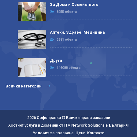
За Дома и Семейството
8255 обекта
Аптеки, Здраве, Медицина
2281 обекта
Други
146088 обекта
Всички категории
2026 Софсправка © Всички права запазени
Хостинг услуги и домейни от ITA Network Solutions в България!
Условия за ползване
Цени
Контакти