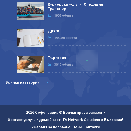
Куриерски услуги, Спедиция,
Транспорт
1905 обекта
Други
146088 обекта
Търговия
3047 обекта
Всички категории
2026 Софсправка © Всички права запазени
Хостинг услуги и домейни от ITA Network Solutions в България!
Условия за ползване
Цени
Контакти