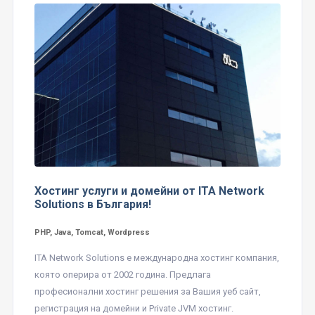
Хостинг услуги и домейни от ITA Network
Solutions в България!
PHP, Java, Tomcat, Wordpress
ITA Network Solutions е международна хостинг компания,
която оперира от 2002 година. Предлага
професионални хостинг решения за Вашия уеб сайт,
регистрация на домейни и Private JVM хостинг.