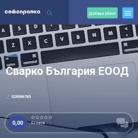
Добави обект
Сварко България ЕООД
029586745
0,00
0 гласа