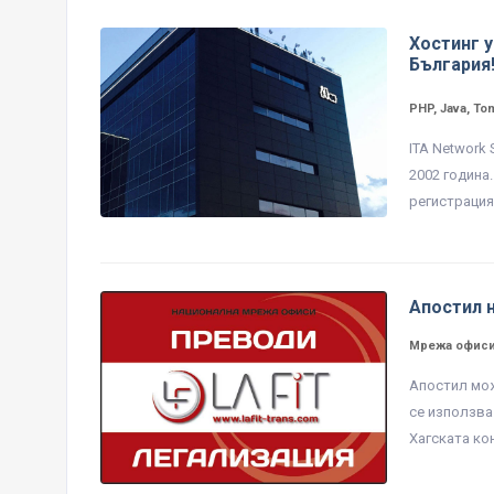
Хостинг у
България
PHP, Java, To
ITA Network
2002 година
регистрация 
Апостил 
Мрежа офиси
Апостил мож
се използва
Хагската ко