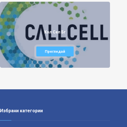
Кол Сел Бг
Прегледай
Избрани категории