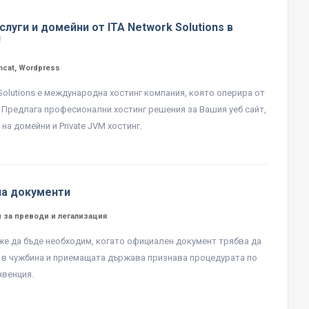
слуги и домейни от ITA Network Solutions в
!
mcat, Wordpress
 Solutions е международна хостинг компания, която оперира от
. Предлага професионални хостинг решения за Вашия уеб сайт,
на домейни и Private JVM хостинг.
на документи
 за преводи и легализация
е да бъде необходим, когато официален документ трябва да
 в чужбина и приемащата държава признава процедурата по
нвенция.