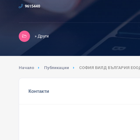
9615440
» Други
Начало
Публикации
СОФИЯ БИЛД БЪЛГАРИЯ ЕОО
Контакти