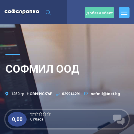
Добави обект
СОФМИЛ ООД
1280 гр. НОВИ ИСКЪР
029914291
sofmil@inet.bg
0,00
0 гласа