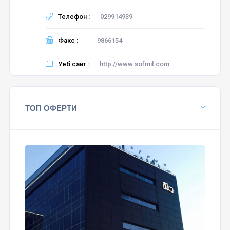
Телефон :
029914939
Факс :
9866154
Уеб сайт :
http://www.sofmil.com
ТОП ОФЕРТИ