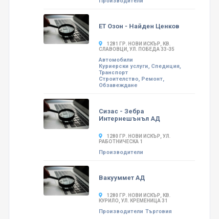
Производители
ЕТ Озон - Найден Ценков
1281 ГР. НОВИ ИСКЪР, КВ.
СЛАВОВЦИ, УЛ. ПОБЕДА 33-35
Автомобили
Куриерски услуги, Спедиция,
Транспорт
Строителство, Ремонт,
Обзавеждане
Сизас - Зебра
Интернешънъл АД
1280 ГР. НОВИ ИСКЪР, УЛ.
РАБОТНИЧЕСКА 1
Производители
Вакууммет АД
1280 ГР. НОВИ ИСКЪР, КВ.
КУРИЛО, УЛ. КРЕМЕНИЦА 31
Производители
Търговия