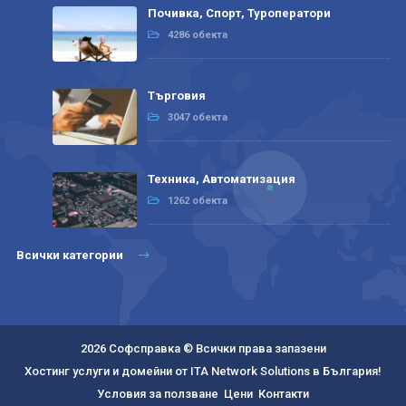
Почивка, Спорт, Туроператори
4286 обекта
Търговия
3047 обекта
Техника, Автоматизация
1262 обекта
Всички категории
2026 Софсправка © Всички права запазени
Хостинг услуги и домейни от ITA Network Solutions в България!
Условия за ползване
Цени
Контакти