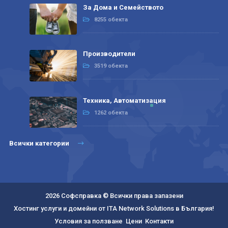
За Дома и Семейството
8255 обекта
Производители
3519 обекта
Техника, Автоматизация
1262 обекта
Всички категории
2026 Софсправка © Всички права запазени
Хостинг услуги и домейни от ITA Network Solutions в България!
Условия за ползване
Цени
Контакти