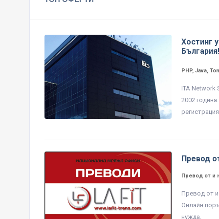
Хостинг у
България
PHP, Java, To
ITA Network
2002 година
регистрация 
Превод от
Превод от и 
Превод от и
Онлайн поръ
нужда.