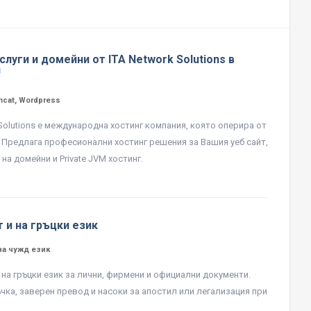
слуги и домейни от ITA Network Solutions в
!
mcat, Wordpress
 Solutions е международна хостинг компания, която оперира от
. Предлага професионални хостинг решения за Вашия уеб сайт,
на домейни и Private JVM хостинг.
 и на гръцки език
на чужд език
 на гръцки език за лични, фирмени и официални документи.
чка, заверен превод и насоки за апостил или легализация при