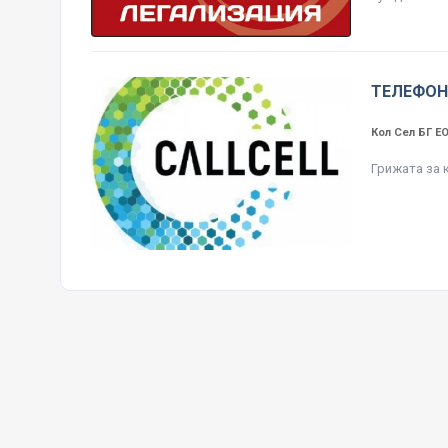
ТЕЛЕФОН
Кол Сел БГ 
Грижата за 