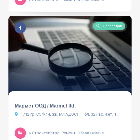
Прегледай
Мармет ООД / Marmet ltd.
1712 гр. СОФИЯ, жк. МЛАДОСТ III, бл. 327 вх. 4 ет. 1
» Строителство, Ремонт, Обзавеждане