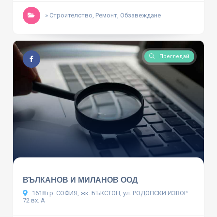
» Строителство, Ремонт, Обзавеждане
Прегледай
ВЪЛКАНОВ И МИЛАНОВ ООД
1618 гр. СОФИЯ, жк. БЪКСТОН, ул. РОДОПСКИ ИЗВОР
72 вх. А