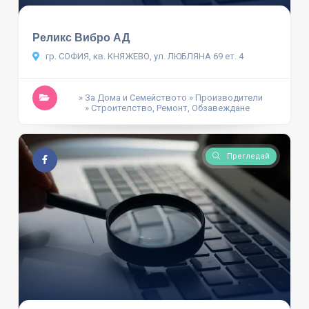
Реликс Вибро АД
гр. СОФИЯ, кв. КНЯЖЕВО, ул. ЛЮБЛЯНА 69 ет. 4
» За Дома и Семейството
» Производители
» Строителство, Ремонт, Обзавеждане
Прегледай