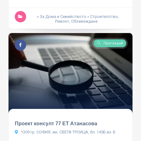
» За Дома и Семейството
» Строителство,
Ремонт, Обзавеждане
Прегледай
Проект консулт 77 ЕТ Атанасова
1309 гр. СОФИЯ, жк. СВЕТА ТРОИЦА, бл. 145Б вх. Б