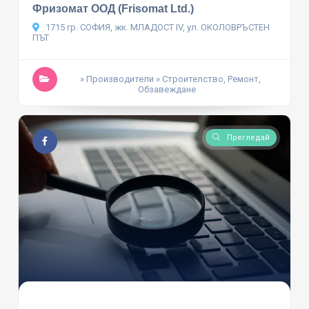
Фризомат ООД (Frisomat Ltd.)
1715 гр. СОФИЯ, жк. МЛАДОСТ IV, ул. ОКОЛОВРЪСТЕН
ПЪТ
» Производители
» Строителство, Ремонт,
Обзавеждане
Прегледай