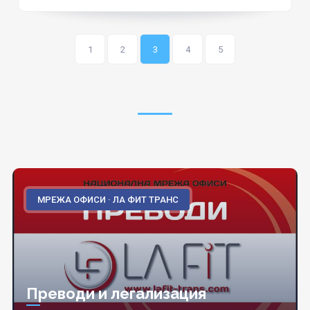
1
2
3
4
5
МРЕЖА ОФИСИ · ЛА ФИТ ТРАНС
Преводи и легализация