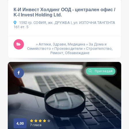
К-И Инвест Холдинг ООД - централен офис /
K-I Invest Holding Ltd.
1592 гр. СОФИЯ, жк. ДРУЖБА I, ул. ИЗТОЧНА ТАНГЕНТА
161 ет. 5
» Аптеки, Здраве, Медицина
» За Дома и
Семейството
» Производители
» Строителство,
Ремонт, Обзавеждане
Прегледай
4,00
7 гласа