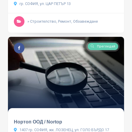
гр. СОФИЯ, ул. ЦАР ПЕТЪР 13
» Строителство, Ремонт, Обзавеждане
Прегледай
Нортоп ООД / Nortop
1407 гр. СОФИЯ, жк. ЛОЗЕНЕЦ, ул. ГОЛО БЪРДО 17