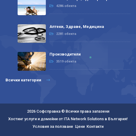
4286 обекта
Аптеки, Здраве, Медицина
2281 обекта
Производители
3519 обекта
Всички категории
2026 Софсправка © Всички права запазени
Хостинг услуги и домейни от ITA Network Solutions в България!
Условия за ползване
Цени
Контакти