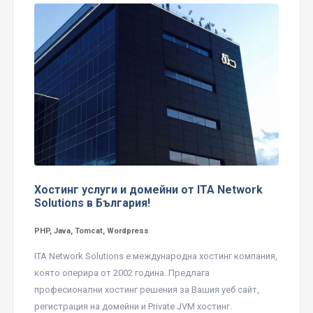
Хостинг услуги и домейни от ITA Network
Solutions в България!
PHP, Java, Tomcat, Wordpress
ITA Network Solutions е международна хостинг компания,
която оперира от 2002 година. Предлага
професионални хостинг решения за Вашия уеб сайт,
регистрация на домейни и Private JVM хостинг.