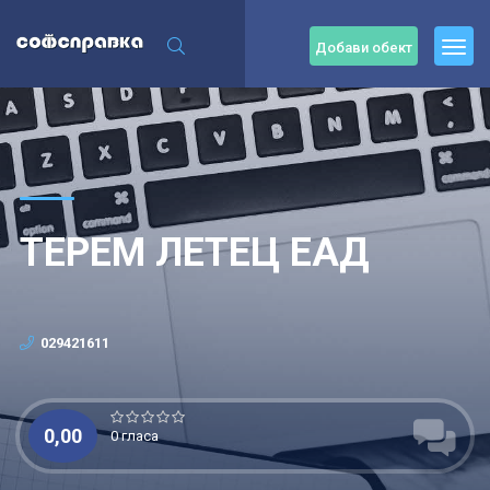
Добави обект
ТЕРЕМ ЛЕТЕЦ ЕАД
029421611
0,00
0 гласа