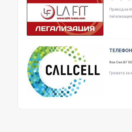
Превод на М
легализация
ТЕЛЕФОН
Кол Сел БГ 
Грижата за 