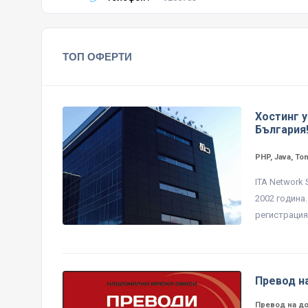
ТОП ОФЕРТИ
Хостинг у
България
PHP, Java, To
ITA Network
2002 година
регистрация 
Превод н
Превод на д