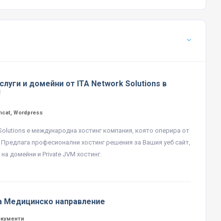
слуги и домейни от ITA Network Solutions в
!
mcat, Wordpress
 Solutions е международна хостинг компания, която оперира от
. Предлага професионални хостинг решения за Вашия уеб сайт,
на домейни и Private JVM хостинг.
а Медицинско направление
окументи