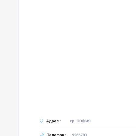
Адрес :
гр. СОФИЯ
Телефон :
9266783