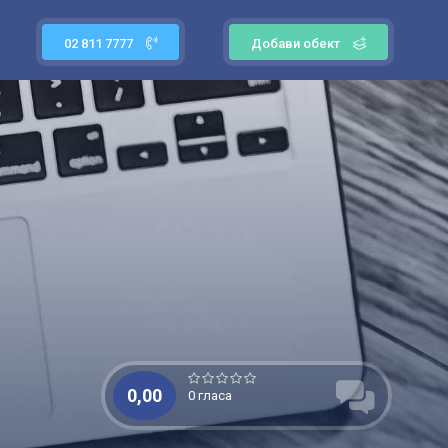
02 811 7777
Добави обект
0,00
0 гласа