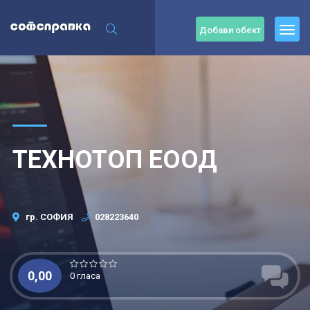
Добави обект
ТЕХНОТОП ЕООД
гр. СОФИЯ
028223640
0,00
0 гласа