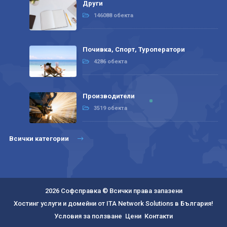
Други
146088 обекта
Почивка, Спорт, Туроператори
4286 обекта
Производители
3519 обекта
Всички категории
2026 Софсправка © Всички права запазени
Хостинг услуги и домейни от ITA Network Solutions в България!
Условия за ползване
Цени
Контакти