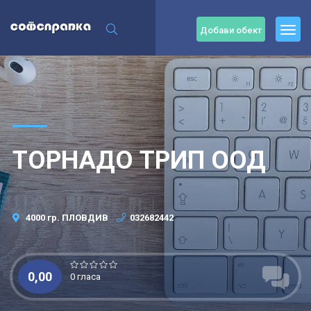
Добави обект
ТОРНАДО ТРИП ООД
4000 гр. ПЛОВДИВ
032682442
0,00
0 гласа