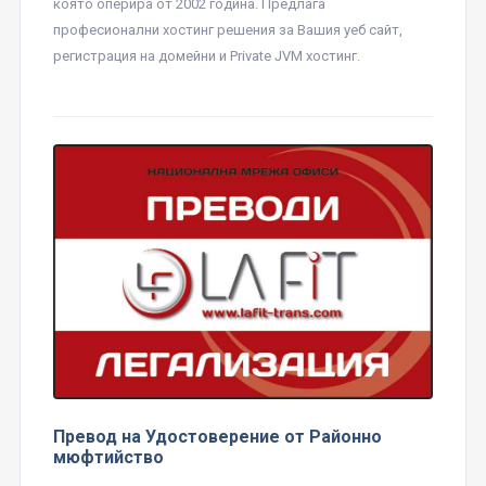
която оперира от 2002 година. Предлага
професионални хостинг решения за Вашия уеб сайт,
регистрация на домейни и Private JVM хостинг.
Превод на Удостоверение от Районно
мюфтийство