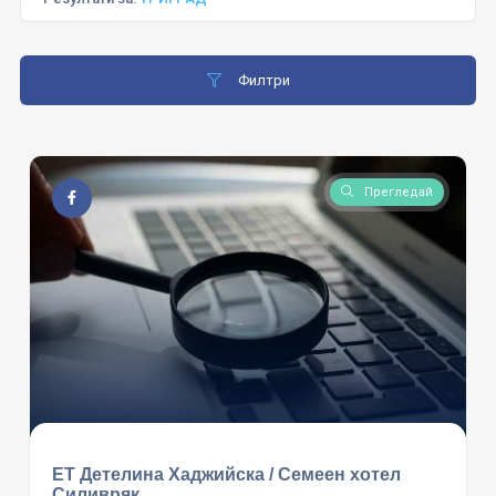
Филтри
Прегледай
ЕТ Детелина Хаджийска / Семеен хотел
Силивряк