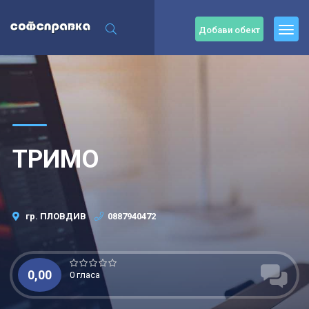
Добави обект
ТРИМО
гр. ПЛОВДИВ
0887940472
0,00
0 гласа