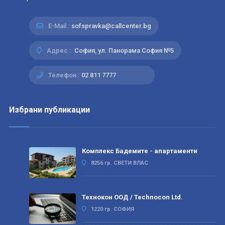
E-Mail :
sofspravka@callcenter.bg
Адрес :
София, ул. Панорама София №5
Телефон :
02 811 7777
Избрани публикации
Комплекс Бадемите - апартаменти
8256 гр. СВЕТИ ВЛАС
Технокон ООД / Technocon Ltd.
1220 гр. СОФИЯ