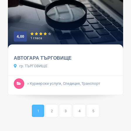
4,00
1 гласа
АВТОГАРА ТЪРГОВИЩЕ
гр. ТЪРГОВИЩЕ
» Куриерски услуги, Спедиция, Транспорт
1
2
3
4
5