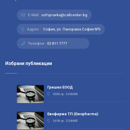
E-Mail :
sofspravka@callcenter.bg
Адрес :
София, ул. Панорама София №5
Телефон :
02 811 7777
Избрани публикации
Гришко ЕООД
1504 гр. СОФИЯ
Евофарма ТП (Ewopharma)
1618 гр. СОФИЯ