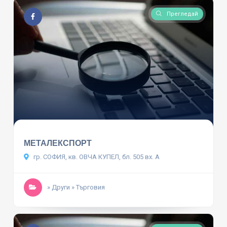
Прегледай
МЕТАЛЕКСПОРТ
гр. СОФИЯ, кв. ОВЧА КУПЕЛ, бл. 505 вх. А
» Други
» Търговия