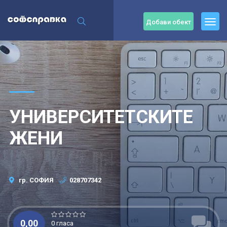
Добави обект
УНИВЕРСИТЕТСКИТЕ
ЖЕНИ
гр. СОФИЯ
028707342
0,00
0 гласа