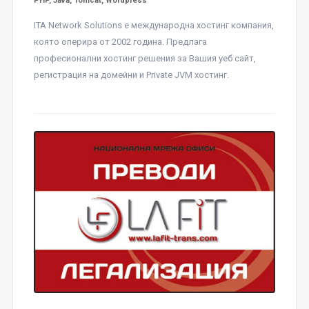
PHP, Java, Tomcat, Wordpress
ITA Network Solutions е международна хостинг компания,
която оперира от 2002 година. Предлага
професионални хостинг решения за Вашия уеб сайт,
регистрация на домейни и Private JVM хостинг.