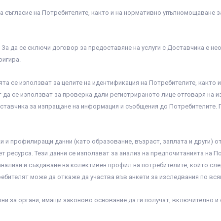
на съгласие на Потребителите, както и на нормативно упълномощаване з
 За да се сключи договор за предоставяне на услуги с Доставчика е не
ригира.
ята се използват за целите на идентификация на Потребителите, както и
ат да се използват за проверка дали регистрираното лице отговаря на 
оставчика за изпращане на информация и съобщения до Потребителите. 
и и профилиращи данни (като образование, възраст, заплата и други) о
 ресурса. Тези данни се използват за анализ на предпочитанията на По
 анализи и създаване на колективен профил на потребителите, който сле
ебителят може да откаже да участва във анкети за изследвания по вся
пни за органи, имащи законово основание да ги получат, включително и 