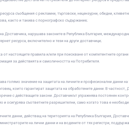
есурса съобщения с рекламни, търговски, нецензурни, обидни, клеветн
ова, както и такива с порнографско съдържание;
е на Доставчика, нарушава законите в Република България, международ
ернет ресурса, включително и тези на други доставчици;
ка от настоящите правила и/или при поискване от компетентните органи
рмация за действията и самоличността на Потребителя.
а голямо значение на защитата на личните и професионални данни на 
рговец, които гарантират защитата на обработените данни. В частност,
оречие с действащите закони. Доставчикът упражнява постоянен контро
о и осигурява съответните разрешителни, само когато това е необходи
личните данни, действащ на територията на Република България, Достав
инистраторите на лични данни и на водените от тях регистри, поддържа