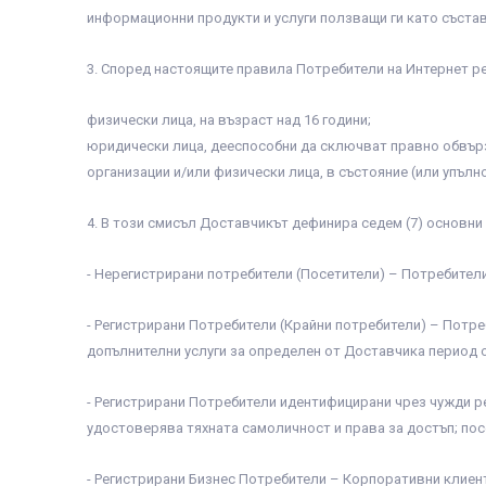
информационни продукти и услуги ползващи ги като състав
3. Според настоящите правила Потребители на Интернет ре
физически лица, на възраст над 16 години;
юридически лица, дееспособни да сключват правно обвър
организации и/или физически лица, в състояние (или упълн
4. В този смисъл Доставчикът дефинира седем (7) основни
- Нерегистрирани потребители (Посетители) – Потребители
- Регистрирани Потребители (Крайни потребители) – Потр
допълнителни услуги за определен от Доставчика период 
- Регистрирани Потребители идентифицирани чрез чужди р
удостоверява тяхната самоличност и права за достъп; по
- Регистрирани Бизнес Потребители – Корпоративни клие