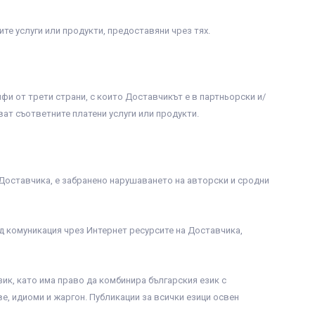
те услуги или продукти, предоставяни чрез тях.
фи от трети страни, с които Доставчикът е в партньорски и/
ват съответните платени услуги или продукти.
а Доставчика, е забранено нарушаването на авторски и сродни
ид комуникация чрез Интернет ресурсите на Доставчика,
ик, като има право да комбинира българския език с
ве, идиоми и жаргон. Публикации за всички езици освен