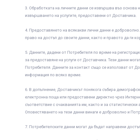
3. Обработката на личните данни се извършва въз основа 
извършването на услугите, предоставени от Доставчика.
4. Предоставянето на всякакви лични данни е доброволно.
право на достъп до своите данни, както и правото да ги ко
5. Данните, дадени от Потребителя по време на регистраци
за предоставяне на услуги от Доставчика. Тези данни мог
Потребителя. Данните за контакт също се използват от Д
информация по всяко време.
6. В допълнение, Доставчикът понякога събира демографск
електронна поща или предоставени директно чрез Интернет
съответствие с очакванията им, както и за статистически
Оповестяването на тези данни винаги е доброволно и Потр
7. Потребителските данни могат да бъдат направени достъ