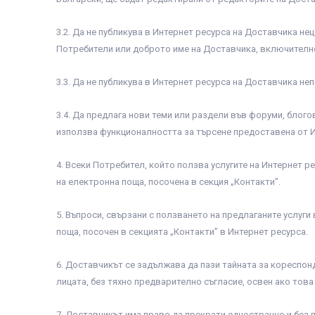
3.2. Да не публикува в Интернет ресурса на Доставчика не
Потребители или доброто име на Доставчика, включителн
3.3. Да не публикува в Интернет ресурса на Доставчика не
3.4. Да предлага нови теми или раздели във форуми, блогов
използва функционалността за търсене предоставена от И
4. Всеки Потребител, който ползва услугите на Интернет 
на електронна поща, посочена в секция „Контакти”.
5. Въпроси, свързани с ползването на предлаганите услуг
поща, посочен в секцията „Контакти” в Интернет ресурса.
6. Доставчикът се задължава да пази тайната за кореспон
лицата, без тяхно предварително съгласие, освен ако това
7. Доставчикът има право да прекрати едностранно и без п