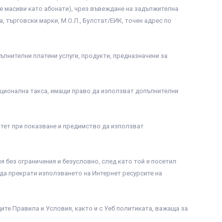
 масиви като абонати), чрез въвеждане на задължителна
 търговски марки, М.О.Л., Булстат/ЕИК, точен адрес по
ълнителни платени услуги, продукти, предназначени за
оционална такса, имащи право да използват допълнителни
итет при показване и предимство да използват
я без ограничения и безусловно, след като той е посетил
 да прекрати използването на Интернет ресурсите на
ите Правила и Условия, както и с Уеб политиката, важаща за