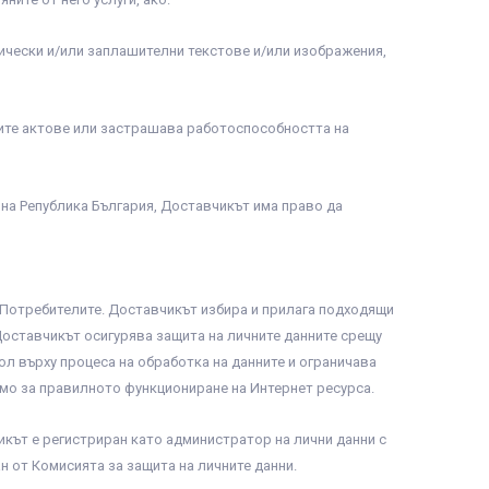
ически и/или заплашителни текстове и/или изображения,
ните актове или застрашава работоспособността на
 на Република България, Доставчикът има право да
Потребителите. Доставчикът избира и прилага подходящи
 Доставчикът осигурява защита на личните данните срещу
л върху процеса на обработка на данните и ограничава
мо за правилното функциониране на Интернет ресурса.
чикът е регистриран като администратор на лични данни с
н от Комисията за защита на личните данни.