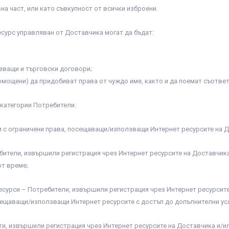
на част, или като съвкупност от всички изброени.
сурс управляван от Доставчика могат да бъдат:
зващи и търговски договори;
омощени) да придобиват права от чуждо име, както и да поемат съответ
 категории Потребители:
 с ограничени права, посещаващи/използващи Интернет ресурсите на До
ебители, извършили регистрация чрез Интернет ресурсите на Доставчи
от време;
есурси – Потребители, извършили регистрация чрез Интернет ресурсите
сещаващи/използващи Интернет ресурсите с достъп до допълнителни усл
нти, извършили регистрация чрез Интернет ресурсите на Доставчика и