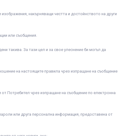
ли изображения, накърняващи честта и достойнството на други
ации или съобщения.
ени такива. За тази цел и за свое улеснение би могъл да
отношение на настоящите правила чрез изпращане на съобщение
ни от Потребител чрез изпращане на съобщение по електронна
 пароли или друга персонална информация, предоставена от
ите от него услуги, ако: