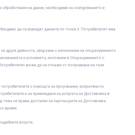
а обработване на данни, необходими за осигуряването и
обходимо да се въведат данните по точки 3. Потребителят има
 за други дейности, свързани с изпълнение на споразумението
изискванията и условията, изложени в Споразумението с
Потребителят може да се откаже от получаване на тази
т потребителите с помощта на проучвания, изпратени по
требителите и за привеждане на услугата на Доставчика в
д това се прави достъпен за партньорите на Доставчика.
ко време.
съдебните власти.