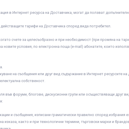
ация в Интернет ресурса на Доставчика, могат да ползват допълнителни
д действащите тарифи на Доставчика според вида потребител.
огато счете за целесъобразно и при необходимост (при промяна на тари
 новите условия, по електронна поща (e-mail) абонатите, които използ
а.
ликуване на съобщения или друг вид съдържание в Интернет ресурсите н
телектуална собственост.
теля във форуми, блогове, дискусионни групи или осъществяващи друг в
я:
кации и съобщения, изписани граматически правилно според избрания ез
на изказа, както и при технологични термини, търговски марки и брандо
вчика.