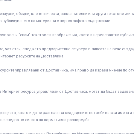
цензурни, обидни, клеветнически, заплашителни или други текстове и/и
о публикуването на материали с порнографско съдържание.
позволени “спам” текстове и изображения, както и нерелевантни публик
е, чат стаи, след като предварително се увери в липсата на вече създад
нтернет ресурсите на Доставчика.
ресурсите управлявани от Доставчика, има право да изрази мнение по 
и в Интернет ресурса управляван от Доставчика, могат да бъдат задава
денцията, както и да не разгласява създадените потребителски имена и
 не следва по силата на нормативна разпоредба.
редизвестие достъпа на Потребители до Интернет ресурса и предоставян