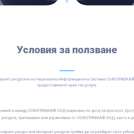
Условия за ползване
ернет ресурсите на Национална Информационна Система СОФСПРАВКА
предоставяните чрез тях услуги.
шенията между СОФСПРАВКА® ООД (наричано по-долу за краткост Достав
 ресурса, притежаван или управляван от СОФСПРАВКА® ООД, както и уеб
нтернет ресурс или Интернет ресурси трябва да се разбират като уебсай