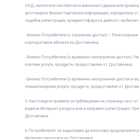
ООД, заплатили съответната месечна/годишна или промоц
достоверна бизнес/търговска информация, определена от Д
съдебна регистрация, предмет/сфера на дейност, мобилен 
- Бизнес Потребители (с ограничен достъп) – Регистрирани
корпоративни абонати на Доставчика;
- Бизнес Потребители (с временно неограничен достъп)- 
платени услуги, продукти, предоставяни от Доставчика;
- Бизнес Потребители (с временно неограничен достъп и а
специализирани услуги, продукти, предоставяни от Достав
5. Настоящите правила са публикувани на страница част от
веднъж Интернет ресурса или е направил регистрация. При
Доставчика.
6. Потребителят се задължава да използва предлаганите ус
Интернет ресурсите на Доставчика.