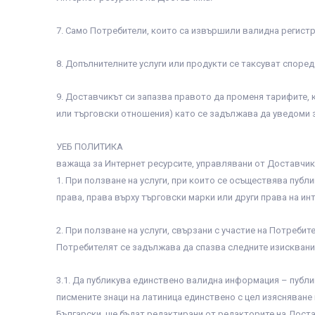
7. Само Потребители, които са извършили валидна регистр
8. Допълнителните услуги или продукти се таксуват споре
9. Доставчикът си запазва правото да променя тарифите, к
или търговски отношения) като се задължава да уведоми за
УЕБ ПОЛИТИКА
важаща за Интернет ресурсите, управлявани от Доставчик
1. При ползване на услуги, при които се осъществява пуб
права, права върху търговски марки или други права на ин
2. При ползване на услуги, свързани с участие на Потреби
Потребителят се задължава да спазва следните изисквани
3.1. Да публикува единствено валидна информация – публи
писмените знаци на латиница единствено с цел изясняване 
Български, ще бъдат редактирани от редакторите на Доста