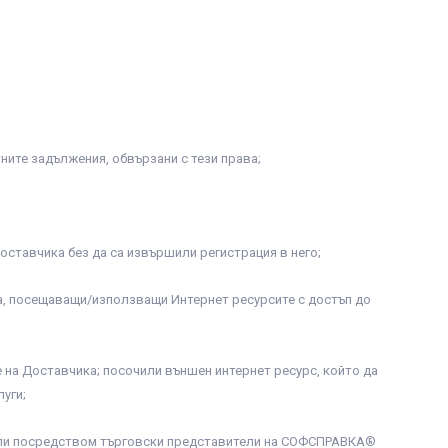
ните задължения, обвързани с тези права;
ставчика без да са извършили регистрация в него;
ка, посещаващи/използващи Интернет ресурсите с достъп до
 на Доставчика; посочили външен интернет ресурс, който да
уги;
/или посредством търговски представители на СОФСПРАВКА®