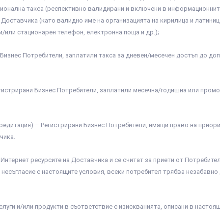
ионална такса (респективно валидирани и включени в информационните
оставчика (като валидно име на организацията на кирилица и латиница,
и/или стационарен телефон, електронна поща и др.);
 Бизнес Потребители, заплатили такса за дневен/месечен достъп до доп
Регистрирани Бизнес Потребители, заплатили месечна/годишна или пром
кредитация) – Регистрирани Бизнес Потребители, имащи право на приор
чика.
 Интернет ресурсите на Доставчика и се считат за приети от Потребител
 несъгласие с настоящите условия, всеки потребител трябва незабавно
луги и/или продукти в съответствие с изискванията, описани в настоящ