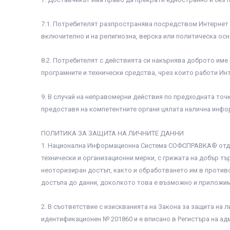
7.1. Потребителят разпространява посредством Интернет р
включително и на религиозна, верска или политическа осн
8.2. Потребителят с действията си накърнява доброто им
програмните и технически средства, чрез които работи Инт
9. В случай на неправомерни действия по предходната точ
предоставя на компетентните органи цялата налична инфо
ПОЛИТИКА ЗА ЗАЩИТА НА ЛИЧНИТЕ ДАННИ
1. Национална Информационна Система СОФСПРАВКА® отдав
технически и организационни мерки, с грижата на добър тъ
неоторизиран достъп, както и обработването им в против
достъпа до данни, доколкото това е възможно и приложим
2. В съответствие с изискванията на Закона за защита на 
идентификационен № 201860 и е вписано в Регистъра на адм