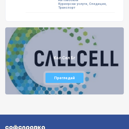
Автомобили
Куриерски услуги, Спедиция,
Транспорт
Кол Сел Бг
Прегледай