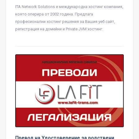
ITA Network Solutions е международна хостинг компания,
която оперира от 2002 година. Предлага
професионални хостинг решения за Вашия уеб сайт,
регистрация на домейни и Private JVM хостинг.
Превод на Удостоверение за родствени