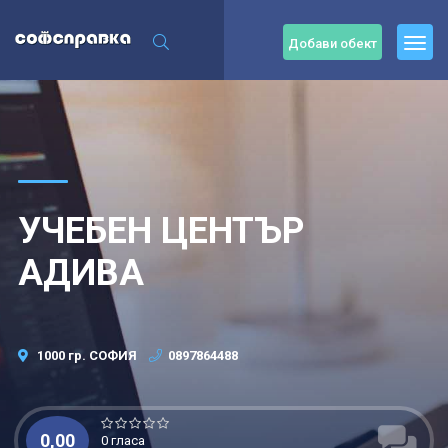
Добави обект
УЧЕБЕН ЦЕНТЪР
АДИВА
1000 гр. СОФИЯ
0897864488
0,00
0 гласа