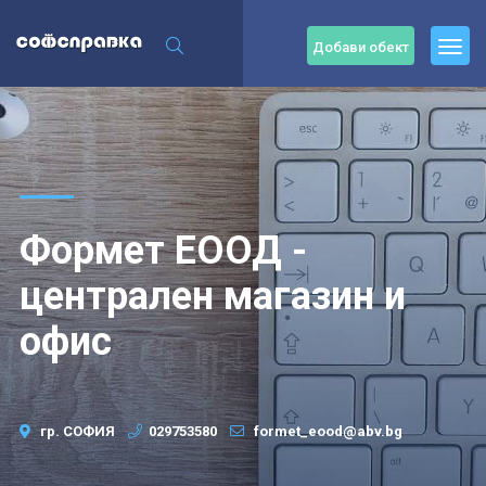
Добави обект
Формет ЕООД -
централен магазин и
офис
гр. СОФИЯ
029753580
formet_eood@abv.bg