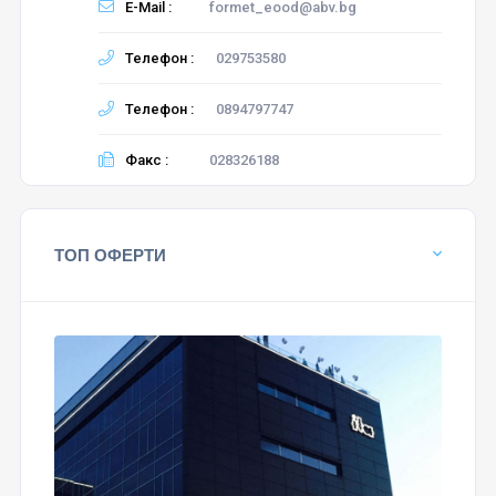
E-Mail :
formet_eood@abv.bg
Телефон :
029753580
Телефон :
0894797747
Факс :
028326188
ТОП ОФЕРТИ