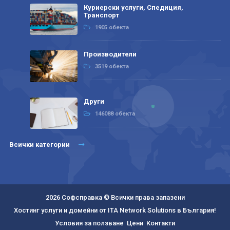
Куриерски услуги, Спедиция,
Транспорт
1905 обекта
Производители
3519 обекта
Други
146088 обекта
Всички категории
2026 Софсправка © Всички права запазени
Хостинг услуги и домейни от ITA Network Solutions в България!
Условия за ползване
Цени
Контакти