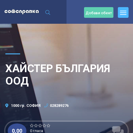
Добави обект
ХАЙСТЕР БЪЛГАРИЯ
ООД
1000 гр. СОФИЯ
028289276
0,00
0 гласа