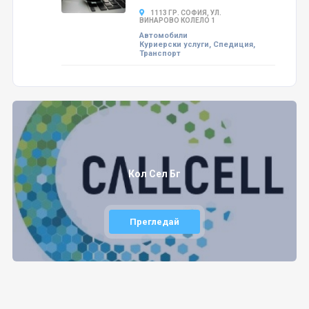
1113 ГР. СОФИЯ, УЛ.
ВИНАРОВО КОЛЕЛО 1
Автомобили
Куриерски услуги, Спедиция,
Транспорт
Кол Сел Бг
Прегледай