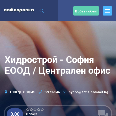
Добави обект
Хидрострой - София
ЕООД / Централен офис
1000 гр. СОФИЯ
029737346
hydro@sofia.comnet.bg
0,00
0 гласа