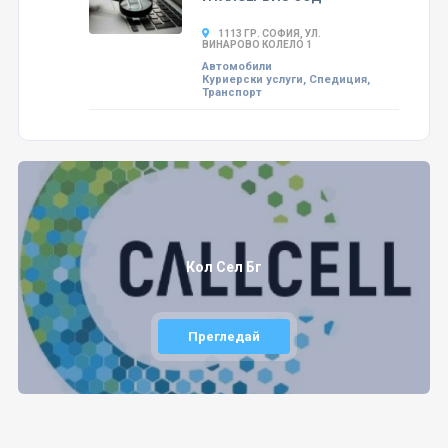
1113 ГР. СОФИЯ, УЛ.
ВИНАРОВО КОЛЕЛО 1
Автомобили
Куриерски услуги, Спедиция,
Транспорт
Кол Сел Бг
Прегледай