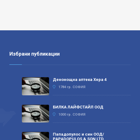
Избрани публикации
Денонощна аптека Хера 4
1784 гр. СОФИЯ
БИЛКА ЛАЙФСТАЙЛ ООД
1000 гр. СОФИЯ
Пападопулос и син ООД/
PAPADOPULOS & SON LTD.