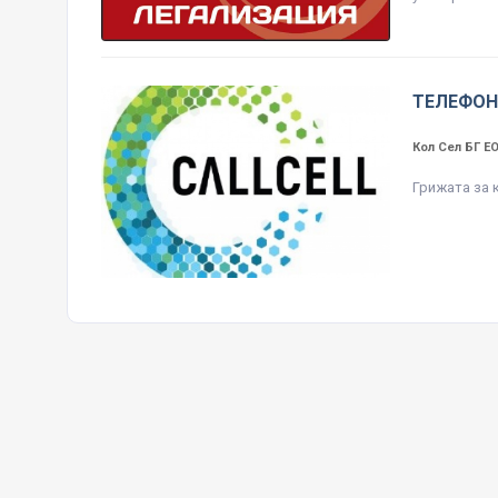
ТЕЛЕФОН
Кол Сел БГ 
Грижата за 