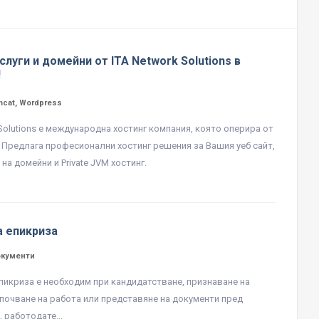
слуги и домейни от ITA Network Solutions в
!
mcat, Wordpress
 Solutions е международна хостинг компания, която оперира от
. Предлага професионални хостинг решения за Вашия уеб сайт,
на домейни и Private JVM хостинг.
а епикриза
окументи
пикриза е необходим при кандидатстване, признаване на
апочване на работа или представяне на документи пред
 работодате...