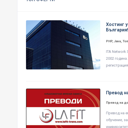
Хостинг у
България
PHP, Java, To
ITA Network
2002 година
регистрация 
Превод н
Превод на д
Превод на е
обучение, з
университет,