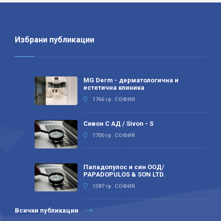
Избрани публикации
MG Derm - дерматологична и
естетична клиника
1766 гр. СОФИЯ
Сивон С АД / Sivon - S
1700 гр. СОФИЯ
Пападопулос и син ООД/
PAPADOPULOS & SON LTD.
1387 гр. СОФИЯ
Всички публикации