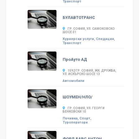
Транспорт
БУЛАВТОТРАНС
ГР. СОФИЯ, УЛ. САМОКОВСКО
ШОСЕ 01
Куриерски услуги, Спедиция,
Транспорт
ПроАуто АД
1592 ГР. СОФИЯ, ЖК. ДРУЖБА,
УЛ. ИСКЪРСКО ШОСЕ 13
Автомобили
ШОУМЕН/НЛО/
ГР. СОФИЯ, УЛ. ГЕОРГИ
БЕНКОВСКИ 10
Почивка, Спорт,
Туроператори
ФОРД БАРС АНТОН